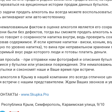
тироваться на аукционные истории продаж данных бутылок.
 задачи продать алкоголь вы всегда можете воспользовать
ь антиквариат или авто-мототехнику.
 немаловажным фактом в оценке алкоголя является его сохранн
 они были без дефектов, тогда вы сможете продать алкоголь
но говорит о сохранности напитка внутри, ведь проверить со
вав содержимое. И если крепкие напитки - виски, коньяк, вод
дно по уровню напитка), то вина при неправильном хранении 
оримый вкус ради которого люди и готовы платить деньги.
ая просьба - при отправки нам фотографий и описания буты
еся у бутылки или упаковки повреждения. Эти немаловажны
утылки и сэкономят наше и Ваше время при встрече.
 алкоголя в Крыму в нашей компании это всегда отличное ц
я встречи с нашим представителем. Ждем Ваших звонков и ув
КОНТАКТЫ -
www.Skupka.Pro
, Республика Крым, Симферополь, Караимская улица, 9/10