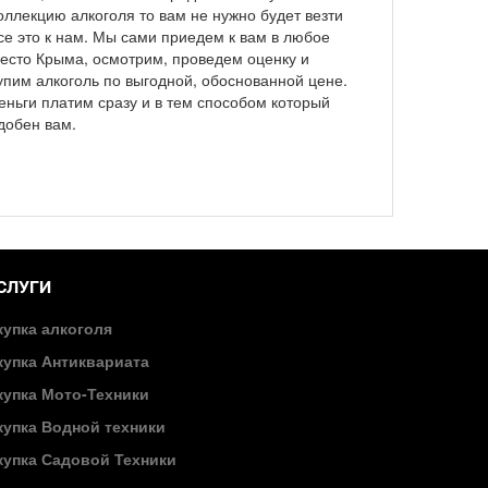
оллекцию алкоголя то вам не нужно будет везти
се это к нам. Мы сами приедем к вам в любое
есто Крыма, осмотрим, проведем оценку и
упим алкоголь по выгодной, обоснованной цене.
еньги платим сразу и в тем способом который
добен вам.
СЛУГИ
купка алкоголя
купка Антиквариата
купка Мото-Техники
купка Водной техники
купка Садовой Техники