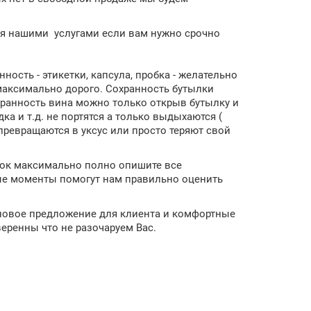
ся нашими услугами если вам нужно срочно
ость - этикетки, капсула, пробка - желательно
 максимально дорого. Сохранность бутылки
хранность вина можно только открыв бутылку и
ка и т.д. не портятся а только выдыхаются (
превращаются в уксус или просто теряют свой
лок максимально полно опишите все
е моменты помогут нам правильно оценить
еновое предложение для клиента и комфортные
еренны что не разочаруем Вас.