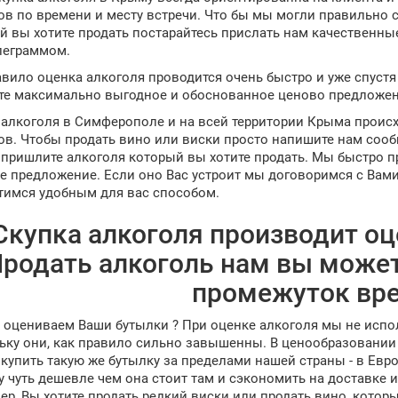
ов по времени и месту встречи. Что бы мы могли правильно 
й вы хотите продать постарайтесь прислать нам качественны
леграммом.
авило оценка алкоголя проводится очень быстро и уже спуст
те максимально выгодное и обоснованное ценово предложени
 алкоголя в Симферополе и на всей территории Крыма происх
ов. Чтобы продать вино или виски просто напишите нам со
 пришлите алкоголя который вы хотите продать. Мы быстро п
е предложение. Если оно Вас устроит мы договоримся с Вами 
тимся удобным для вас способом.
Скупка алкоголя производит оце
родать алкоголь нам вы может
промежуток вр
 оцениваем Ваши бутылки ? При оценке алкоголя мы не испо
ьку они, как правило сильно завышенны. В ценообразовании
купить такую же бутылку за пределами нашей страны - в Европ
у чуть дешевле чем она стоит там и сэкономить на доставке и
ер, Вы хотите продать редкий виски или продать вино, котор