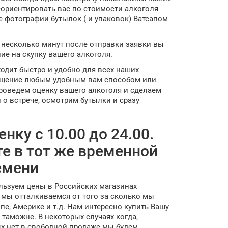
сориентировать вас по стоимости алкоголя
е фотографии бутылок ( и упаковок) Ватсапом
я несколько минут после отправки заявки вы
е на скупку вашего алкоголя.
одит быстро и удобно для всех наших
общение любым удобным вам способом или
роведем оценку вашего алкоголя и сделаем
о встрече, осмотрим бутылки и сразу
нку с 10.00 до 24.00.
е в тот же временной
емени
льзуем цены в Российских магазинах
 мы отталкиваемся от того за сколько мы
е, Америке и т.д. Нам интересно купить Вашу
 таможне. В некоторых случаях когда,
ых нет в свободной продаже мы будем