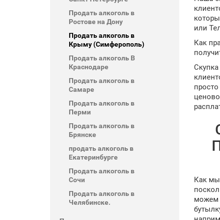
клиент
Продать алкоголь в
которы
Ростове на Дону
или Те
Продать алкоголь в
Как пр
Крыму (Симферополь)
получи
Продать алкоголь В
Краснодаре
Скупка
клиент
Продать алкоголь в
просто
Самаре
ценово
Продать алкоголь в
распла
Перми
Продать алкоголь в
Брянске
П
продать алкоголь в
Екатеринбурге
Продать алкоголь в
Как мы
Сочи
поскол
Продать алкоголь в
можем 
Челябинске.
бутылк
наприм