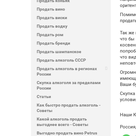
Продать коньяк
оритен
Продать вино
Помимо
Продать виски
продат
Продать водку
Так же
Продать ром
что бы
Продать бренди
косвен
попробо
Продать шампанское
что ви
Продать алкоголь СССР
неповт
Продать алкоголь в регионах
Огромн
России
имеющи
Скупка алкоголя за пределами
Ваши б
России
Скупка
Статьи
услови
Как быстро продать алкоголь -
Советы
Наши 
Какой алкоголь продать
выгоднее всего - Советы
Россия
Выгодно продать вино Petrus