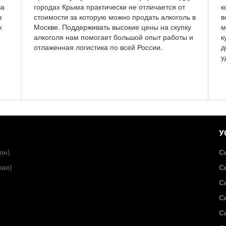
за
городах Крыма практически не отличается от
к
в
стоимости за которую можно продать алкоголь в
в
х
Москве. Поддерживать высокие цены на скупку
м
алкоголя нам помогает большой опыт работы и
к
отлаженная логистика по всей России.
д
у
У
он)
С
кая)
С
С
С
С