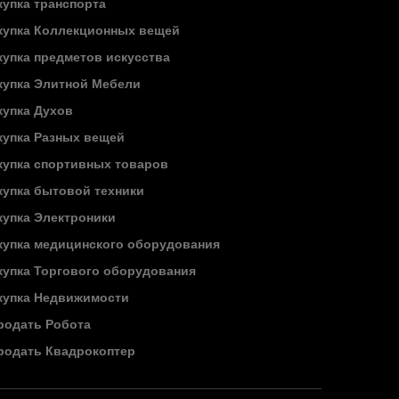
купка транспорта
купка Коллекционных вещей
купка предметов искусства
купка Элитной Мебели
купка Духов
купка Разных вещей
купка спортивных товаров
купка бытовой техники
купка Электроники
купка медицинского оборудования
купка Торгового оборудования
купка Недвижимости
родать Робота
родать Квадрокоптер