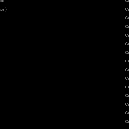
он)
С
кая)
С
С
С
С
С
С
С
С
С
С
С
С
С
С