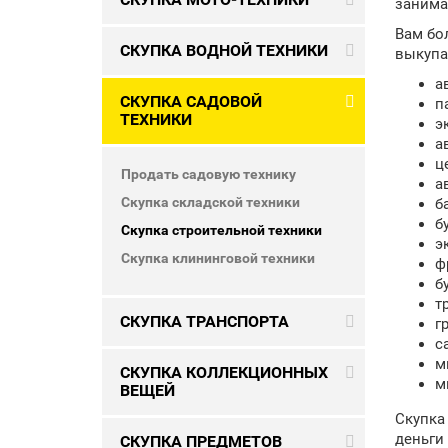
занима
Вам бо
СКУПКА ВОДНОЙ ТЕХНИКИ
выкупа
а
СКУПКА САДОВОЙ
п
ТЕХНИКИ
э
а
ц
Продать садовую технику
а
Скупка складской техники
б
б
Скупка строительной техники
э
Скупка клининговой техники
ф
б
т
СКУПКА ТРАНСПОРТА
г
с
м
СКУПКА КОЛЛЕКЦИОННЫХ
м
ВЕЩЕЙ
Скупка
деньги
СКУПКА ПРЕДМЕТОВ