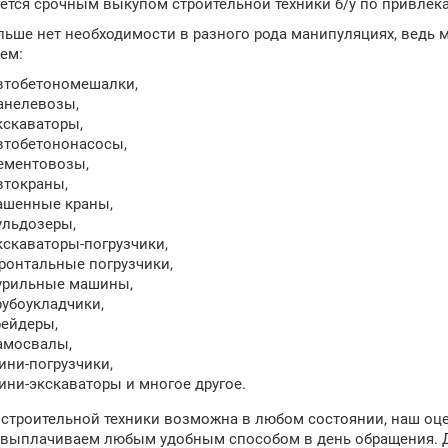
ется срочным выкупом строительной техники б/у по привлека
льше нет необходимости в разного рода манипуляциях, ведь м
ем:
втобетономешалки,
анелевозы,
кскаваторы,
втобетононасосы,
ементовозы,
втокраны,
ашенные краны,
ульдозеры,
кскаваторы-погрузчики,
ронтальные погрузчики,
урильные машины,
рубоукладчики,
рейдеры,
амосвалы,
ини-погрузчики,
ини-экскаваторы и многое другое.
 строительной техники возможна в любом состоянии, наш оц
 выплачиваем любым удобным способом в день обращения. 