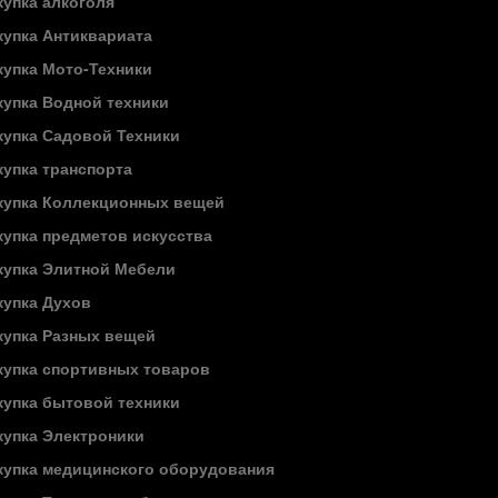
купка алкоголя
купка Антиквариата
купка Мото-Техники
купка Водной техники
купка Садовой Техники
купка транспорта
купка Коллекционных вещей
купка предметов искусства
купка Элитной Мебели
купка Духов
купка Разных вещей
купка спортивных товаров
купка бытовой техники
купка Электроники
купка медицинского оборудования