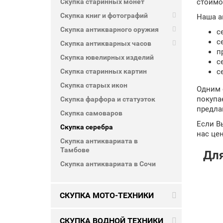
Скупка старинных монет
стоимо
Скупка книг и фотографий
Наша а
Скупка антикварного оружия
с
с
Скупка антикварных часов
п
Cкупка ювелирных изделий
с
Скупка старинных картин
с
Скупка старых икон
Одним 
покупа
Скупка фарфора и статуэток
предла
Скупка самоваров
Если Вы
Скупка серебра
нас це
Скупка антиквариата в
Тамбове
Для
Скупка антиквариата в Сочи
СКУПКА МОТО-ТЕХНИКИ
СКУПКА ВОДНОЙ ТЕХНИКИ