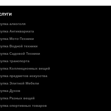
СЛУГИ
купка алкоголя
купка Антиквариата
купка Мото-Техники
купка Водной техники
купка Садовой Техники
купка транспорта
купка Коллекционных вещей
купка предметов искусства
купка Элитной Мебели
купка Духов
купка Разных вещей
купка спортивных товаров