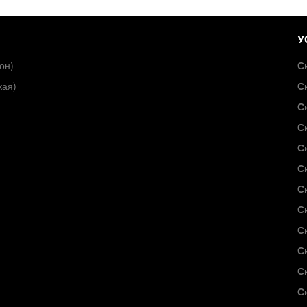
У
он)
С
кая)
С
С
С
С
С
С
С
С
С
С
С